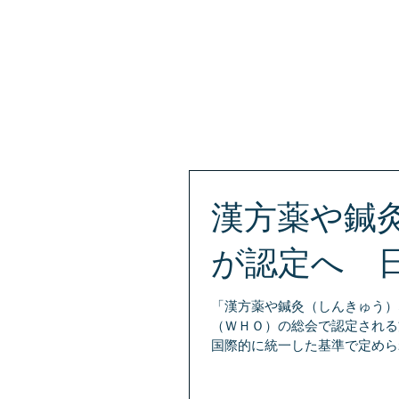
シドニータウンホールとクローズネストのマッサ
漢方薬や鍼
が認定へ 
「漢方薬や鍼灸（しんきゅう）
（ＷＨＯ）の総会で認定される
国際的に統一した基準で定めら
医学の章が追...