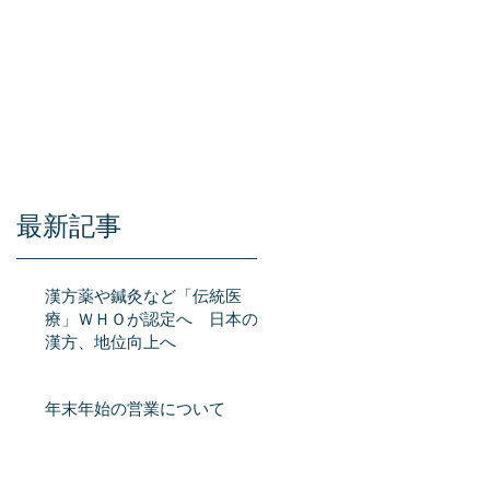
City : 02-9223-3000
最新記事
漢方薬や鍼灸など「伝統医
療」ＷＨＯが認定へ 日本の
漢方、地位向上へ
、
年末年始の営業について
洋